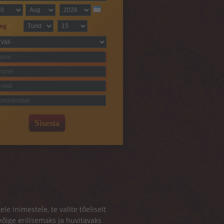
uupäev
äev
*
Kuu
Aasta
:
eg
*
Tund
min
enus kestus
*
imi
*
lefon
*
mail
*
ommentaar
e inimestele, te valite tõeliselt
kõige erilisemaks ja huvitavaks