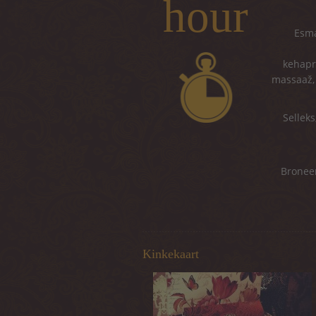
hour
Esma
kehapr
massaaž,
Sellek
Broneer
Kinkekaart