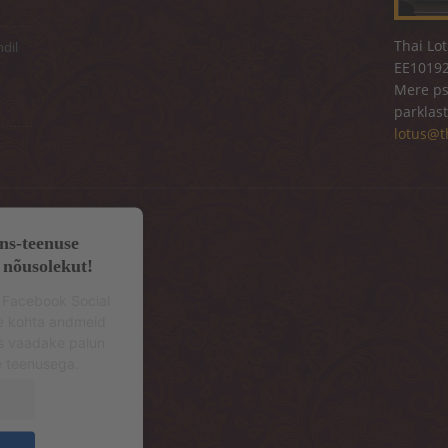
Thai Lo
ndil
EE10192
Mere pst
parklast
lotus@t
ns-teenuse
 nõusolekut!
 Facebook Social
se kohta andmeid
s vaadake palun
e teenusega.