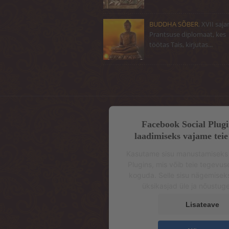
BUDDHA SÕBER
, XVII saja
Prantsuse diplomaat, kes
töötas Tais, kirjutas...
Facebook Social Plugi
laadimiseks vajame teie
Kasutame sisu manustamiseks
Plugins, mis võib teie tegevu
koguda. Selle sisu nägemisek
üksikasjad üle ja nõustug
Lisateave