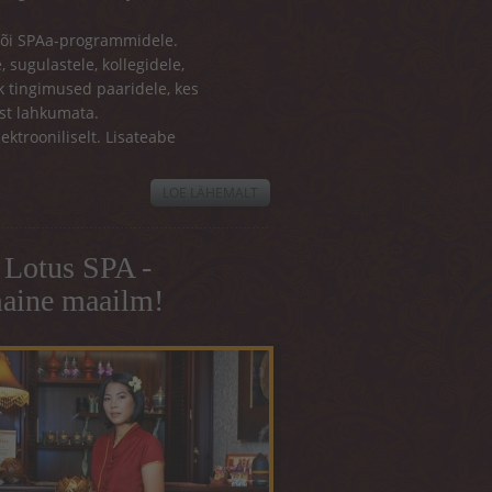
 või SPAa-programmidele.
 sugulastele, kollegidele,
k tingimused paaridele, kes
st lahkumata.
ektrooniliselt. Lisateabe
LOE LÄHEMALT
KINKEKAART
KOHTA
 Lotus SPA -
aine maailm!