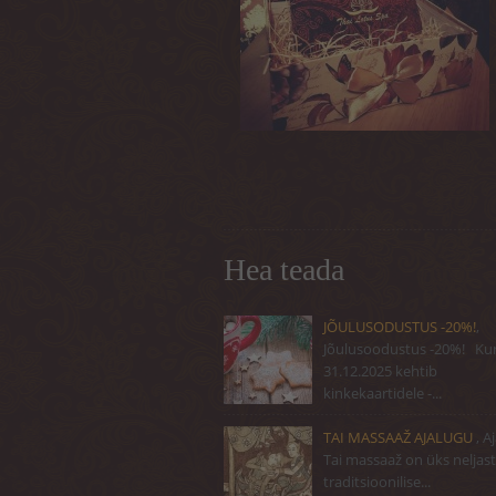
Hea teada
JÕULUSODUSTUS -20%!
,
Jõulusoodustus -20%! Ku
31.12.2025 kehtib
kinkekaartidele -...
TAI MASSAAŽ AJALUGU
, A
Tai massaaž on üks neljast
traditsioonilise...