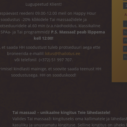
Lugupeetud Klient!
K
P
späevast reedeni 09.00-12.00 meil on Happy Hour
A
soodustus -20% kõikidele Tai massaažidele ja
Te
otseduuridele al.60 min (v.a.näohooldus, klassikaline
 SPAa- ja Tai programmid)!
P.S. Massaaž peab lõppema
N
kell 12:00!
Te
s, et saada HH soodustust tuleb protseduuri aega ette
E-
broneerida e-mailil
lotus@thailotus.ee
K
või telefonil (+372) 51 997 707.
imisel kindlasti mainige, et soovite saada teenust HH
soodustusega. HH on sooduskood!
Tai massaaž – unikaalne kingitus Teie lähedastele!
Valides Tai massaaži kingituseks oma kallimatele ja lähedastel
kasuliku ja unustamatu kingituse. Selline kingitus on üheks 