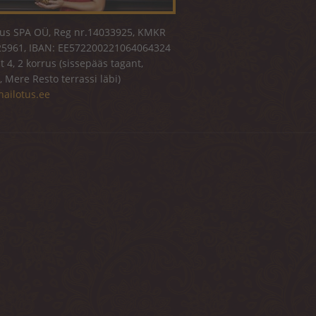
tus SPA OÜ, Reg nr.14033925, KMKR
5961, IBAN: EE572200221064064324
 4, 2 korrus (sissepääs tagant,
, Mere Resto terrassi läbi)
hailotus.ee