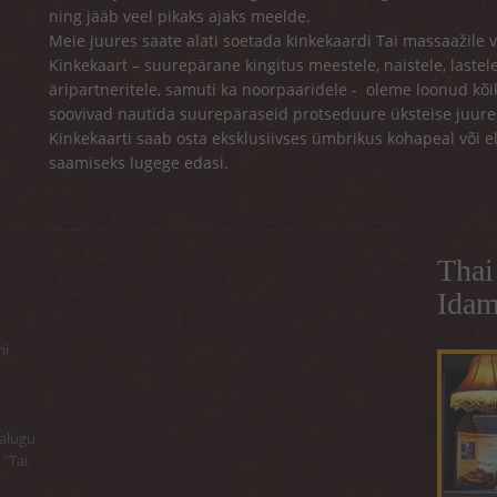
ning jääb veel pikaks ajaks meelde.
Meie juures saate alati soetada kinkekaardi Tai massaažile
Kinkekaart – suurepärane kingitus meestele, naistele, lastele,
äripartneritele, samuti ka noorpaaridele - oleme loonud kõi
soovivad nautida suurepäraseid protseduure üksteise juure
Kinkekaarti saab osta eksklusiivses ümbrikus kohapeal või el
saamiseks lugege edasi.
Thai
Idam
ni
jalugu
 "Tai