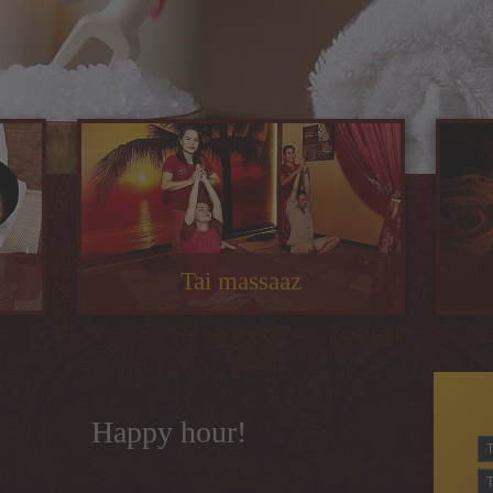
Tai massaaz
Happy hour!
Te
T