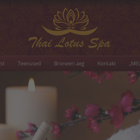
st
Teenused
Broneeri aeg
Kontakt
„MEL