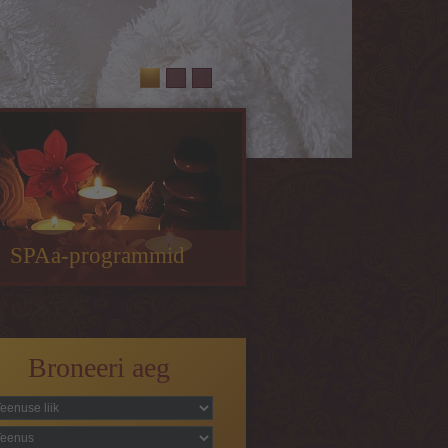
SPAa-programmid
Broneeri aeg
enuse liik
*
eenus
*