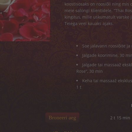
koostisosaks on roosiõli ning mis 
meie salongi klientidele. “Thai R
kingitus, mille uskumatult värske
Teiega veel kauaks ajaks.
Soe jalavann roosiõite ja 
Jalgade koorimine, 30 mi
Jalgade tai massaaž ekskl
Rose”, 30 min
Keha tai massaaž eksklusi
1 t
Broneeri aeg
2 t
15 min