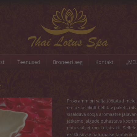
st
Teenused
Broneeri aeg
Kontakt
„MEL
»
Programm on välja töötatud meie sa
on luksuslikult hellitav pakett, mis
sisaldava sooja aromaatse jalavann
Jätkame jalgade puhastava koorim
naturaalset roosi ekstrakti. Selle
eksklusiivse naturaalse taimeõli 