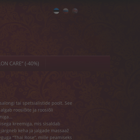
Eesti
Русский
English
ON CARE“ (-40%)
longi tai spetsialistide poolt. See
 algab roosiõite ja roosiõli
iga...
isega kreemiga, mis sisaldab
le järgneb keha ja jalgade massaaž
seguga “Thai Rose”, mille peamiseks