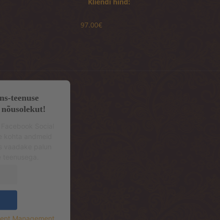
Kliendi hind:
97.00€
ns-teenuse
 nõusolekut!
 Facebook Social
se kohta andmeid
s vaadake palun
e teenusega.
sent Management