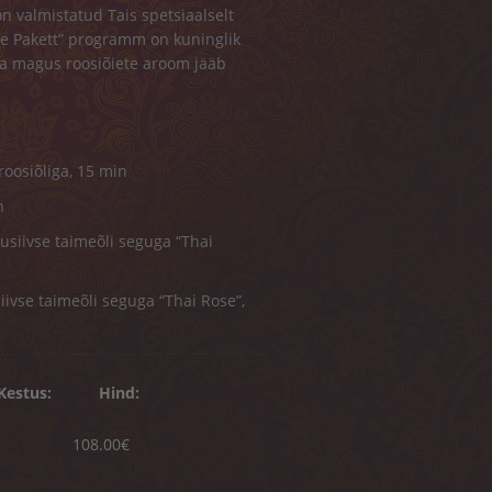
on valmistatud Tais spetsiaalselt
ose Pakett” programm on kuninglik
 ja magus roosiõiete aroom jääb
roosiõliga, 15 min
n
usiivse taimeõli seguga “Thai
ivse taimeõli seguga “Thai Rose”,
Kestus:
Hind:
108.00€