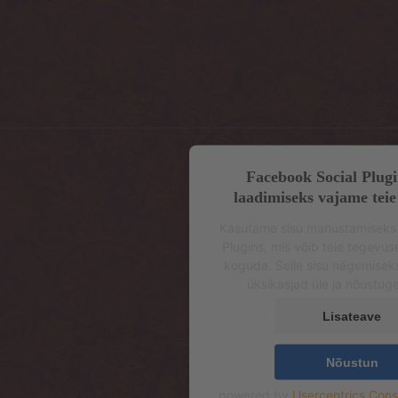
Facebook Social Plugi
laadimiseks vajame teie
Kasutame sisu manustamiseks
Plugins, mis võib teie tegevu
koguda. Selle sisu nägemisek
üksikasjad üle ja nõustug
Lisateave
Nõustun
powered by
Usercentrics Con