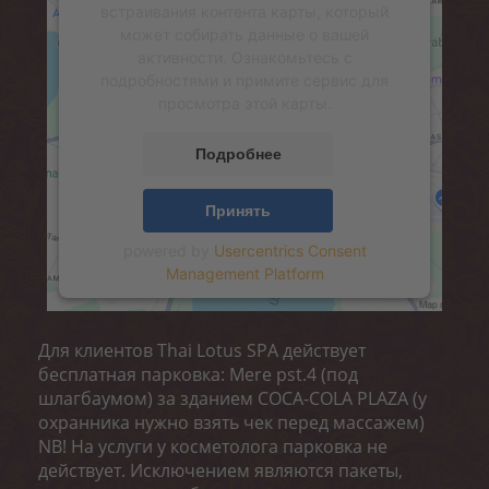
встраивания контента карты, который
может собирать данные о вашей
активности. Ознакомьтесь с
подробностями и примите сервис для
просмотра этой карты.
Подробнее
Принять
powered by
Usercentrics Consent
Management Platform
Для клиентов Thai Lotus SPA действует
бесплатная парковка: Mere pst.4 (под
шлагбаумом) за зданием COCA-COLA PLAZA (у
охранника нужно взять чек перед массажем)
NB! На услуги у косметолога парковка не
действует. Исключением являются пакеты,