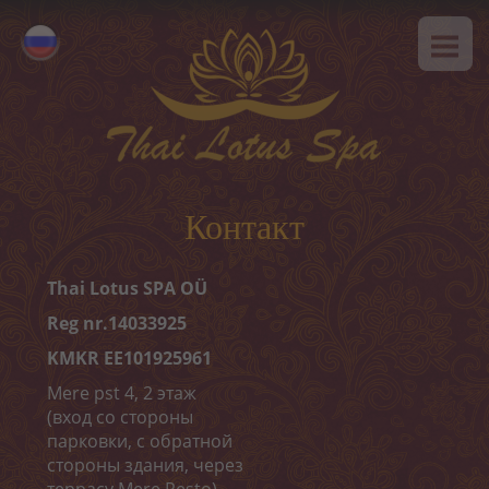
ГЛАВНАЯ
Eesti
О НАС
English
SPA-этикет
УСЛУГИ
Горячее предложение
Контакт
Тайский массаж
Thai Lotus SPA OÜ
Классический массаж
Reg nr.14033925
SPA-программы
KMKR EE101925961
Mere pst 4, 2 этаж
Тайские программы
(вход со стороны
парковки, с обратной
Уход за лицом
стороны здания, через
террасу Mere Resto)