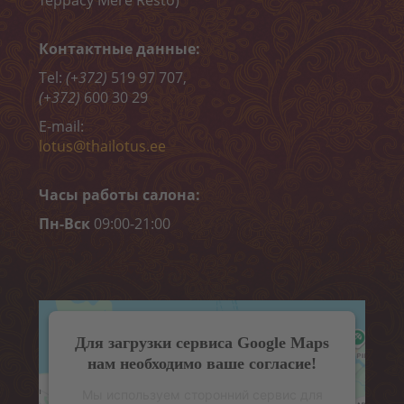
Пилинги
Обертывания
Контактные данные:
Tel:
(+372)
519 97 707,
Депиляция
(+372)
600 30 29
ОНЛАЙН-ЗАПИСЬ
E-mail:
lotus@thailotus.ee
КОНТАКТ
Часы работы салона:
«MELON CARE» (-40%)
Пн-Вск
09:00-21:00
Для загрузки сервиса Google Maps
нам необходимо ваше согласие!
Мы используем сторонний сервис для