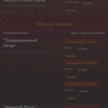
«MELON CARE» (-40%)
Пилинги
3 ч
15 мин
96.00€
ПАКЕТ АВГУСТА «MELON CARE»
96.00€
(-40%)
Обертывания
Депиляция
Тайский массаж
ОНЛАЙН-ЗАПИСЬ
Наименование
Цена / Цена клиента
"Традиционный
Забронировать время
КОНТАКТ
Лотус"
60 мин
53.00€
Традиционный тайский массаж
«MELON CARE» (-40%)
48.00€
Забронировать время
90 мин
67.00€
60.00€
Забронировать время
120 мин
84.00€
76.00€
"Нежный Лотус"