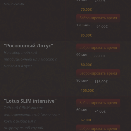
78.00€
мешочками
70.00€
Забронировать время
120 мин
94.00€
85.00€
"Роскошный Лотус"
Забронировать время
На выбор тайский
60 мин
88.00€
традиционный или массаж с
80.00€
маслом в 4 руки
Забронировать время
90 мин
116.00€
105.00€
"Lotus SLIM intensive"
Забронировать время
Тайский СЛИМ массаж
60 мин
74.00€
антицеллюлитный (включает
67.00€
крем с имбирём) с
инфракрасной сауной
Забронировать время