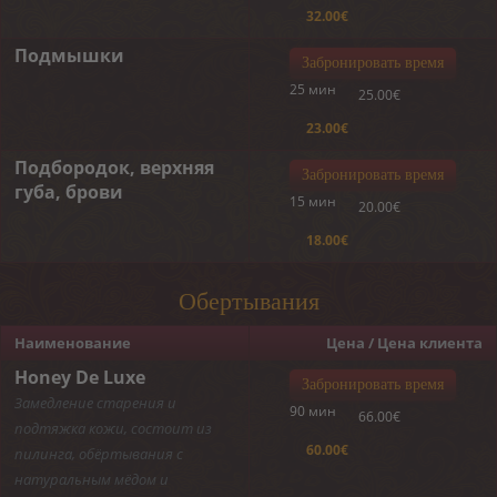
32.00€
Подмышки
Забронировать время
25 мин
25.00€
23.00€
Подбородок, верхняя
Забронировать время
губа, брови
15 мин
20.00€
18.00€
Обертывания
Наименование
Цена / Цена клиента
Honey De Luxe
Забронировать время
Замедление старения и
90 мин
66.00€
подтяжка кожи, состоит из
60.00€
пилинга, обёртывания с
натуральным мёдом и