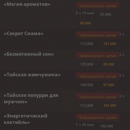
«Магия ароматов»
Забронировать время
2 ч
15 мин
95.00€
86.00€
«Секрет Сиама»
2 ч
Забронировать время
112.00€
101.00€
«Безмятежный сон»
2 ч
Забронировать время
105.00€
95.00€
«Тайская жемчужина»
2 ч
Забронировать время
108.00€
97.00€
«Тайское попурри для
2 ч
Забронировать время
мужчин»
112.00€
101.00€
«Энергетический
Забронировать время
коктейль»
1 ч
45 мин
140.00€