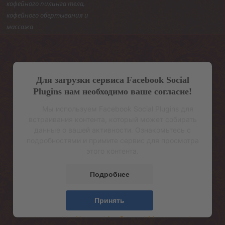
кофейного пилинга тела,
кофейного обертывания и
массажа
Для загрузки сервиса Facebook Social
Plugins нам необходимо ваше согласие!
Мы используем Facebook Social Plugins для
встраивания контента, который может собирать
данные о вашей активности. Ознакомьтесь с
подробностями и примите сервис для просмотра
этого контента.
Подробнее
Принять
powered by
Usercentrics Consent Management