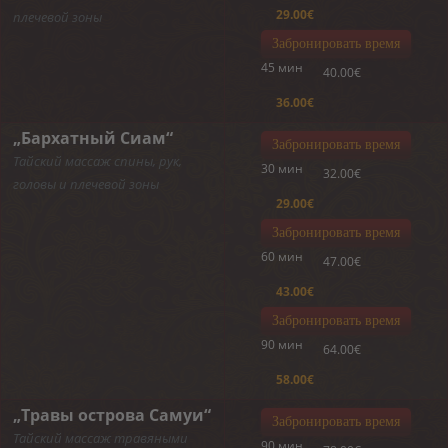
29.00€
плечевой зоны
Забронировать время
45 мин
40.00€
36.00€
„Бархатный Сиам“
Забронировать время
Тайский массаж спины, рук,
30 мин
32.00€
головы и плечевой зоны
29.00€
Забронировать время
60 мин
47.00€
43.00€
Забронировать время
90 мин
64.00€
58.00€
„Травы острова Самуи“
Забронировать время
Тайский массаж травяными
90 мин