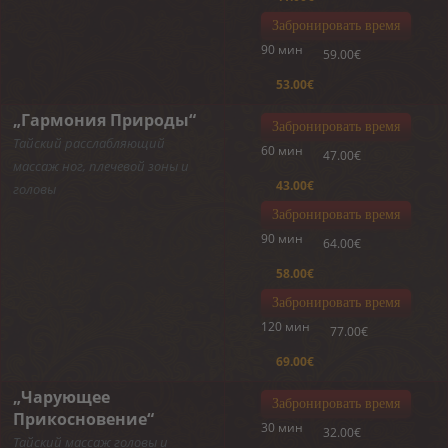
Забронировать время
90 мин
59.00€
53.00€
„Гармония Природы“
Забронировать время
Тайский расслабляющий
60 мин
47.00€
массаж ног, плечевой зоны и
43.00€
головы
Забронировать время
90 мин
64.00€
58.00€
Забронировать время
120 мин
77.00€
69.00€
„Чарующее
Забронировать время
Прикосновение“
30 мин
32.00€
Тайский массаж головы и