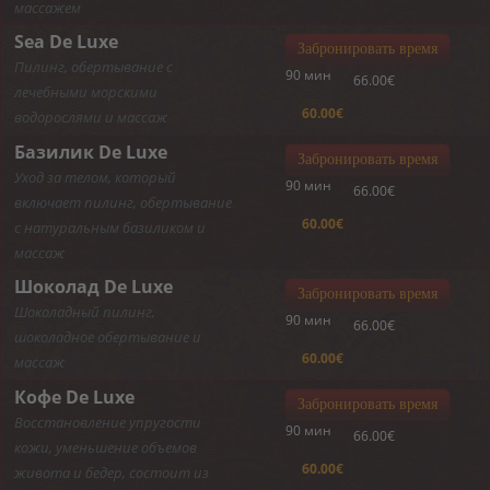
массажем
Sea De Luxe
Забронировать время
Пилинг, обeртывание с
90 мин
66.00€
лечебными морскими
60.00€
водорослями и массаж
Базилик De Luxe
Забронировать время
Уход за телом, который
90 мин
66.00€
включает пилинг, обeртывание
60.00€
с натуральным базиликом и
массаж
Шоколад De Luxe
Забронировать время
Шоколадный пилинг,
90 мин
66.00€
шоколадное обeртывание и
60.00€
массаж
Кофе De Luxe
Забронировать время
Восстановление упругости
90 мин
66.00€
кожи, уменьшение объeмов
60.00€
живота и бeдер, состоит из