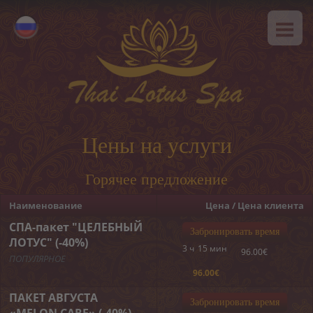
ГЛАВНАЯ
Eesti
О НАС
English
SPA-этикет
УСЛУГИ
Горячее предложение
Цены на услуги
Тайский массаж
Горячее предложение
Классический массаж
Наименование
Цена / Цена клиента
SPA-программы
СПА-пакет "ЦЕЛЕБНЫЙ
Забронировать время
ЛОТУС" (-40%)
3 ч
15 мин
96.00€
Тайские программы
ПОПУЛЯРНОЕ
96.00€
Уход за лицом
ПАКЕТ АВГУСТА
Забронировать время