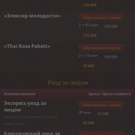
126.00€
«Элексир молодости»
Забронировать время
2 ч
45 мин
135.00€
122.00€
«Thai Rose Pakett»
Забронировать время
2 ч
15 мин
108.00€
97.00€
Уход за лицом
Наименование
Цена / Цена клиента
Экспресс-уход за
Забронировать время
лицом
30 мин
35.00€
Очищение, экзимный пилинг,
32.00€
маска, крем
Классический уход за