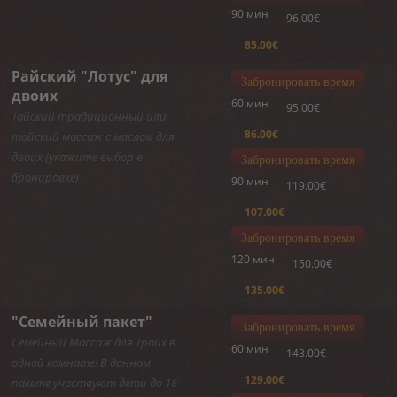
90 мин
96.00€
85.00€
Райский "Лотус" для
Забронировать время
двоих
60 мин
95.00€
Тайский традиционный или
86.00€
тайский массаж с маслом для
двоих (укажите выбор в
Забронировать время
бронировке)
90 мин
119.00€
107.00€
Забронировать время
120 мин
150.00€
135.00€
"Семейный пакет"
Забронировать время
Семейный Массаж для Троих в
60 мин
143.00€
одной комнате! В данном
129.00€
пакете участвуют дети до 16