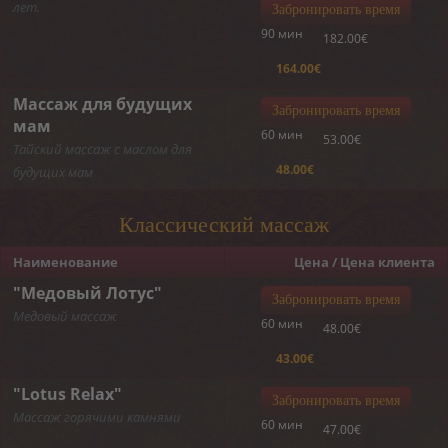
лет.
Забронировать время
90 мин
182.00€
164.00€
Массаж для будущих
Забронировать время
мам
60 мин
53.00€
Тайский массаж с маслом для
48.00€
будущих мам
Классический массаж
Наименование
Цена / Цена клиента
"Медовый Лотус"
Забронировать время
Медовый массаж
60 мин
48.00€
43.00€
"Lotus Relax"
Забронировать время
Массаж горячими камнями
60 мин
47.00€