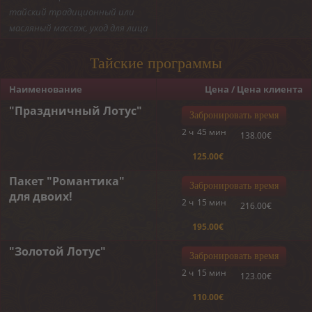
тайский традиционный или
масляный массаж, уход для лица
Тайские программы
Наименование
Цена / Цена клиента
"Праздничный Лотус"
Забронировать время
2 ч
45 мин
138.00€
125.00€
Пакет "Романтика"
Забронировать время
для двоих!
2 ч
15 мин
216.00€
195.00€
"Золотой Лотус"
Забронировать время
2 ч
15 мин
123.00€
110.00€