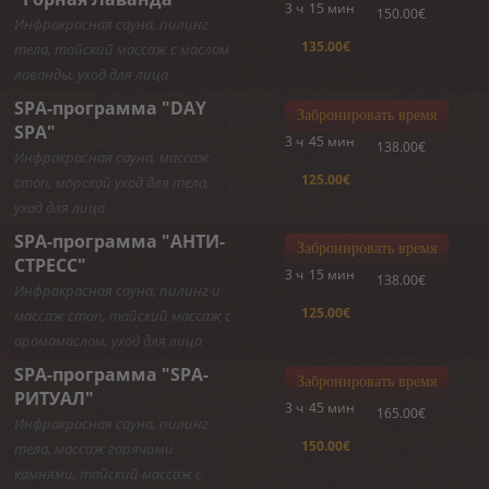
3 ч
15 мин
150.00€
Инфракрасная сауна, пилинг
135.00€
тела, тайский массаж с маслом
лаванды, уход для лица
SPA-программа "DAY
Забронировать время
SPA"
3 ч
45 мин
138.00€
Инфракрасная сауна, массаж
125.00€
стоп, морской уход для тела,
уход для лица
SPA-программа "АНТИ-
Забронировать время
СТРЕСС"
3 ч
15 мин
138.00€
Инфракрасная сауна, пилинг и
125.00€
массаж стоп, тайский массаж с
аромамаслом, уход для лица
SPA-программа "SPA-
Забронировать время
РИТУАЛ"
3 ч
45 мин
165.00€
Инфракрасная сауна, пилинг
150.00€
тела, массаж горячими
камнями, тайский массаж с