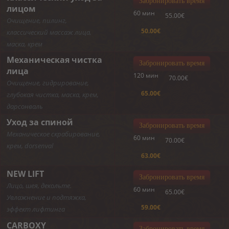
Забронировать время
лицом
60 мин
55.00€
Очищение, пилинг,
50.00€
классический массаж лица,
маска, крем
Механическая чистка
Забронировать время
лица
120 мин
70.00€
Очищение, гидрирование,
65.00€
глубокая чистка, маска, крем,
дарсонваль
Уход за спиной
Забронировать время
Механическое скрабирование,
60 мин
70.00€
крем, dorsenval
63.00€
NEW LIFT
Забронировать время
Лицо, шея, декольте.
60 мин
65.00€
Увлажнение и подтяжка,
59.00€
эффект лифтинга
CARBOXY
Забронировать время