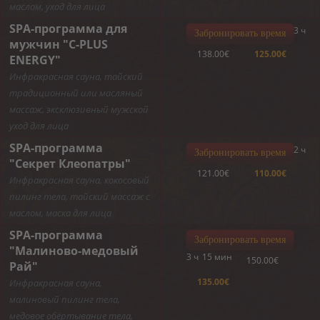
маслом, уход для лица
SPA-программа для
3 ч
Забронировать время
мужчин "C-PLUS
138.00€
125.00€
ENERGY"
Инфракрасная сауна, тайский
традиционный или масляный
массаж, эксклюзивный мужской
уход для лица
SPA-программа
2 ч
Забронировать время
"Секрет Клеопатры"
121.00€
110.00€
Инфракрасная сауна, кокосовый
пилинг тела, тайский массаж с
маслом, маска для лица
SPA-программа
Забронировать время
"Малиново-медовый
3 ч
15 мин
150.00€
Рай"
135.00€
Инфракрасная сауна,
малиновый пилинг тела,
медовое обёртывание тела,