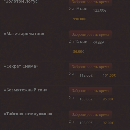
"Золотой Лотус"
Забронировать время
2 ч
15 мин
123.00€
110.00€
«Магия ароматов»
Забронировать время
2 ч
15 мин
95.00€
86.00€
«Секрет Сиама»
Забронировать время
2 ч
112.00€
101.00€
«Безмятежный сон»
Забронировать время
2 ч
105.00€
95.00€
«Тайская жемчужина»
Забронировать время
2 ч
108.00€
97.00€