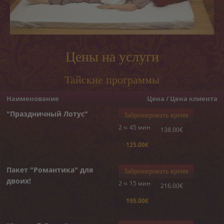
Пилинги
Обертывания
Депиляция
Цены на услуги
ОНЛАЙН-ЗАПИСЬ
Тайские программы
КОНТАКТ
Наименование
Цена / Цена клиента
«MELON CARE» (-40%)
"Праздничный Лотус"
Забронировать время
2 ч
45 мин
138.00€
125.00€
Пакет "Романтика" для
Забронировать время
двоих!
2 ч
15 мин
216.00€
195.00€