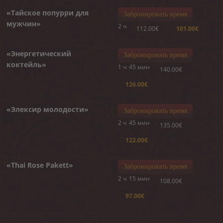
«Тайское попурри для
Забронировать время
мужчин»
2 ч
112.00€
101.00€
«Энергетический
Забронировать время
коктейль»
1 ч
45 мин
140.00€
126.00€
«Элексир молодости»
Забронировать время
2 ч
45 мин
135.00€
122.00€
«Thai Rose Pakett»
Забронировать время
2 ч
15 мин
108.00€
97.00€