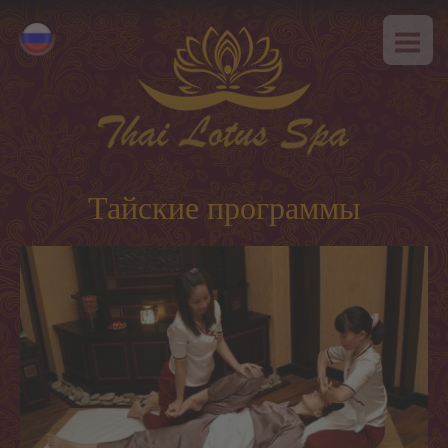
ГЛАВНАЯ
Eesti
О НАС
English
SPA-этикет
УСЛУГИ
Горячее предложение
Тайские программы
Тайский массаж
Классический массаж
SPA-программы
Тайские программы
Уход за лицом