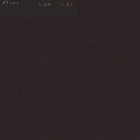
60 мин
47.00€
42.00€