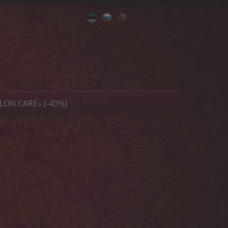
Eesti
Русский
English
LON CARE» (-40%)