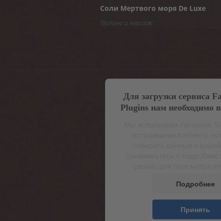
Соли Мертвого моря De Luxe
Пилинг и массаж
Для загрузки сервиса Fa
Plugins нам необходимо 
Мы используем Facebook Soc
встраивания контента, к
собирать данные о вашей
Ознакомьтесь с подробнос
сервис для просмотра это
Подробнее
Принять