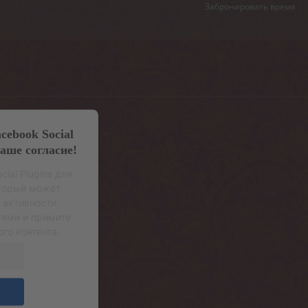
Забронировать время
cebook Social
ваше согласие!
ial Plugins для
оторый может
 активности.
тями и примите
го контента.