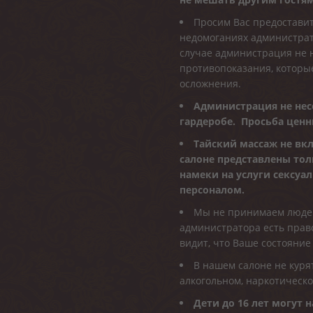
Просим Вас предостави
недомоганиях администрат
случае администрация не н
противопоказания, которы
осложнения.
Администрация не нес
гардеробе. Просьба ценн
Тайский массаж не вкл
салоне представлены то
намеки на услуги сексуа
персоналом.
Мы не принимаем людей
администратора есть право
видит, что Ваше состояние
В нашем салоне не куря
алкогольном, наркотическ
Дети до 16 лет могут н