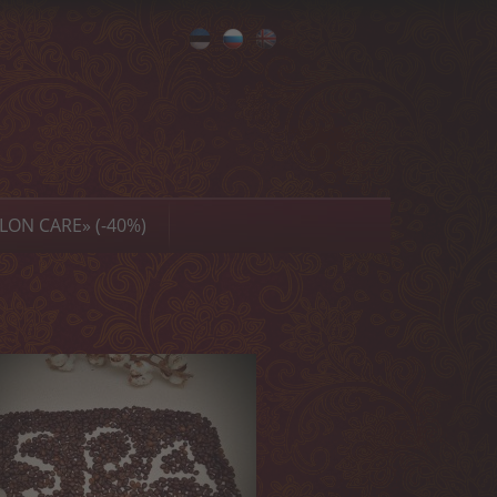
Eesti
Русский
English
LON CARE» (-40%)