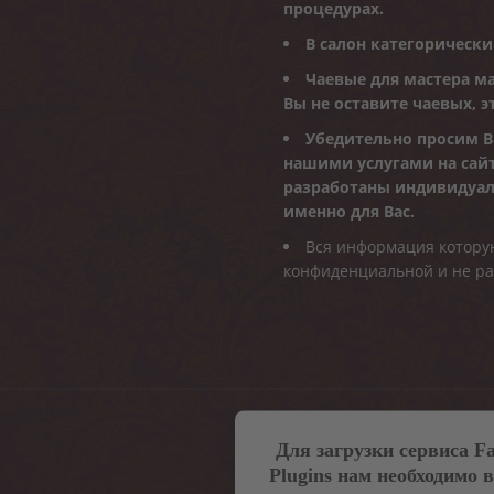
процедурах.
В салон категорическ
Чаевые для мастера ма
Вы не оставите чаевых, э
Убедительно просим В
нашими услугами на сай
разработаны индивидуал
именно для Вас.
Вся информация которую
конфиденциальной и не ра
Для загрузки сервиса Fa
Plugins нам необходимо 