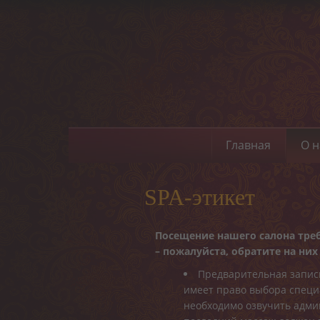
Главная
О н
SPA-этикет
Посещение нашего салона тре
– пожалуйста, обратите на ни
Предварительная запись
имеет право выбора специ
необходимо озвучить админ