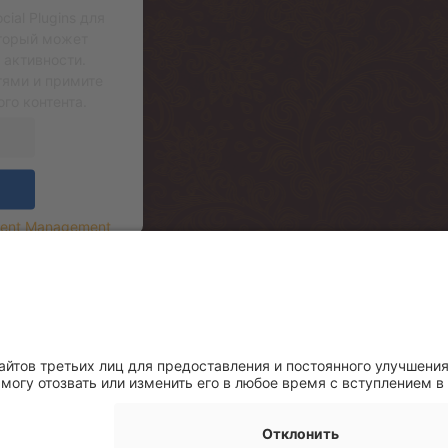
ial Plugins для
оторый может
 активности.
тями и примите
го контента.
sent Management
.korrus (sissepääs hoone tagant, Mere Re
.floor (entrance from the backside of th
rrace)
. этаж (вход со двора, через террасу р
7, (+372) 600 30 29