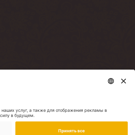
sto terrassi läbi)
e building, through
есторана Mere Resto)