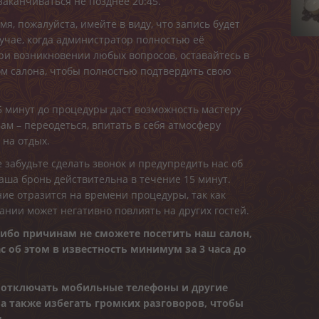
аканчиваться не позднее 20:45.
я, пожалуйста, имейте в виду, что запись будет
лучае, когда администратор полностью её
ри возникновении любых вопросов, оставайтесь в
ом салона, чтобы полностью подтвердить свою
5 минут до процедуры даст возможность мастеру
Вам – переодеться, впитать в себя атмосферу
 на отдых.
 забудьте сделать звонок и предупредить нас об
Ваша бронь действительна в течение 15 минут.
ие отразится на времени процедуры, так как
нии может негативно повлиять на других гостей.
либо причинам не сможете посетить наш салон,
с об этом в известность минимум за 3 часа до
 отключать мобильные телефоны и другие
 а также избегать громких разговоров, чтобы
.