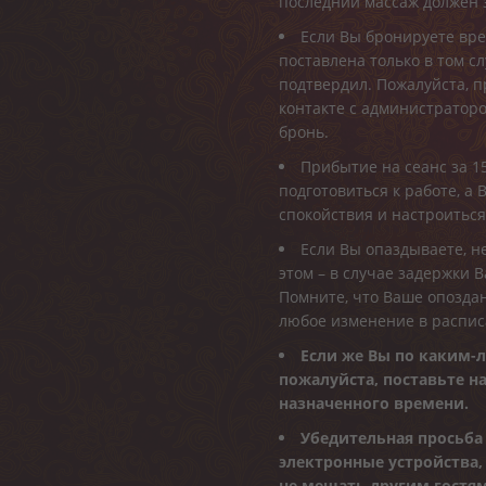
последний массаж должен з
Если Вы бронируете врем
поставлена только в том с
подтвердил. Пожалуйста, п
контакте с администратор
бронь.
Прибытие на сеанс за 1
подготовиться к работе, а 
спокойствия и настроиться
Если Вы опаздываете, не
этом – в случае задержки 
Помните, что Ваше опоздан
любое изменение в расписа
Если же Вы по каким-
пожалуйста, поставьте на
назначенного времени.
Убедительная просьба
электронные устройства,
не мешать другим гостям